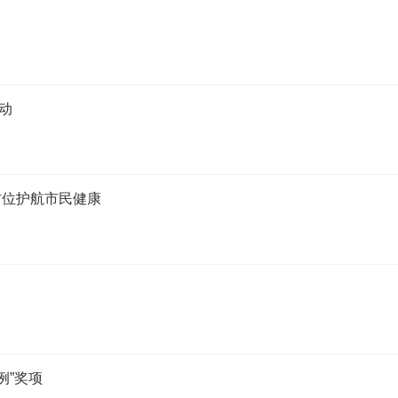
动
全方位护航市民健康
例”奖项