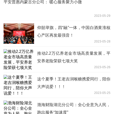
平安普惠内蒙古分公司： 暖心服务聚力小微
2023-05-29
仰韶举旗，四“融”一体，中国白酒黄淮核
心产区再发最强音！
2023-05-28
推动2.2万亿养老金市场高质量发展，平
安养老险荣获七项大奖
2023-05-26
这个夏季！王老吉润喉糖携爱同行，陪你
大声说爱！！！
2023-05-25
渤海财险湖北分公司：全心全意为人民，
跑出服务“加速度”