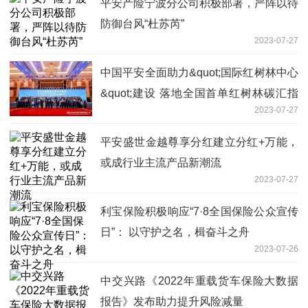
平安产险宁波分公司积极部署，严阵以待
防御台风“杜苏芮”
2023-07-27
中国平安全面助力&quot;国际红树林中心
&quot;建设 落地全国首单红树林碳汇指
2023-07-27
数保险
平安盛世金越尊享分红建立分红+万能，
或成行业主流产品新潮流
2023-07-27
利宝保险积极响应“7·8全国保险公众宣传
日”： 以守护之名，楫奋斗之舟
2023-07-26
中交兴路《2022年重载货车保险大数据
报告》发布助力提升风险减量