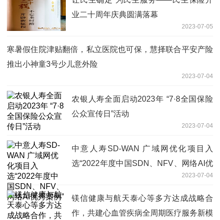
业二十周年庆典圆满落幕
2023-07-05
寒暑假住院津贴翻倍，私立医院也可保，慧择联合平安产险
推出小神童3号少儿意外险
2023-07-04
农银人寿全面启动2023年 “7·8全国保险
公众宣传日”活动
2023-07-04
中意人寿SD-WAN 广域网优化项目入
选“2022年度中国SDN、NFV、网络AI优
2023-07-04
秀案例”
镁信健康与航天泰心等多方达成战略合
作，共建心血管疾病全周期医疗服务新模