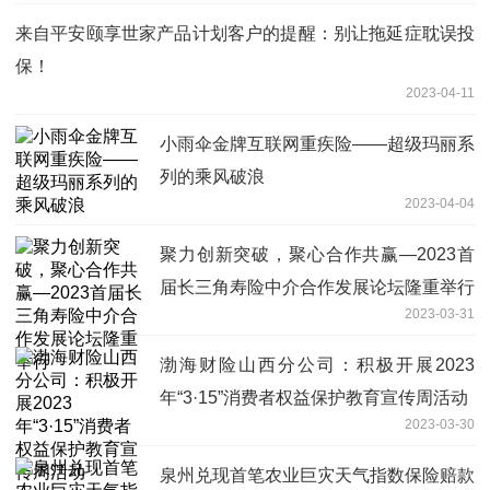
来自平安颐享世家产品计划客户的提醒：别让拖延症耽误投
保！
2023-04-11
小雨伞金牌互联网重疾险——超级玛丽系
列的乘风破浪
2023-04-04
聚力创新突破，聚心合作共赢—2023首
届长三角寿险中介合作发展论坛隆重举行
2023-03-31
渤海财险山西分公司：积极开展2023
年“3·15”消费者权益保护教育宣传周活动
2023-03-30
泉州兑现首笔农业巨灾天气指数保险赔款