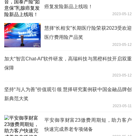
癌复发险新品上线啦！
2023-05-12
慧择“长相安”长期医疗险荣获2023受欢迎
医疗费用险产品奖
2023-05-12
加大“智言Chat-AI”软件研发，高瑞科技与黑橙科技开启双重
保障
2023-05-12
坚持“与人为善”价值观引领 慧择研究案例获中国金融品牌创
新典范大奖
2023-05-11
平安御享财富23缴费周期短，助力客户
快速完成养老专项储备