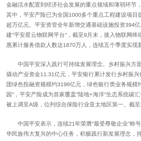
金融
活水配置到经济社会发展的重点领域和薄弱环节，
其中，
平
安产险已为全国1000多个重点工程建设项目提
超万亿元。
平
安资管全年新增交通基础设施
投资
39
建"
平
安星云物联网
平
台
"，截至9月末，接入物联网终端
惠累计服务借款人数达1870万人，连续五个季度实现
中国
平
安深入践行可持续发展理念。
乡村振兴
方面
撬动产业资金11.31亿元，
平
安银行累计发行
乡村振兴
团绿色投融资规模约3198亿元，绿色银行类业务规模约
园"，
平
安产险成为首家覆盖"陆地+海洋"生态系统碳
被上调至A级，位列综合保险行业亚太地区第一。截至20
中国
平
安表示，连续21年荣膺"最受尊敬企业"
华民族伟大复兴的中心任务，积极践行新发展理念，持