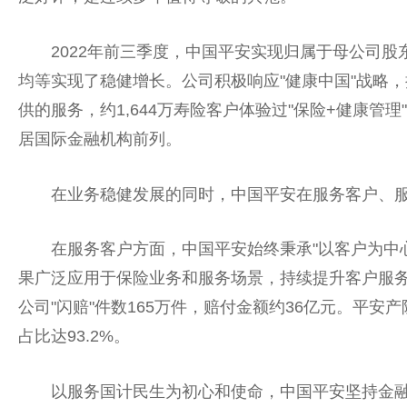
2022年前三季度，
中国
平
安实现归属于母公司股东
均等实现了稳健增长。公司积极响应"健康
中国
"战略
供的服务，约1,644万寿险客户体验过"保险+健康管理"
居国际
金融
机构前列。
在业务稳健发展的同时，
中国
平
安在服务客户、
在服务客户方面，
中国
平
安始终秉承"以客户为中
果广泛应用于保险业务和服务场景，持续提升客户服
公司"闪赔"件数165万件，赔付金额约36亿元。
平
安产
占比达93.2%。
以服务国计民生为
初心
和
使命
，
中国
平
安坚持
金