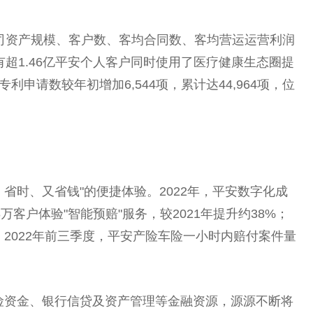
%；公司资产规模、客户数、客均合同数、客均营运运营利润
超1.46亿
平
安个人客户同时使用了医疗健康生态圈提
利申请数较年初增加6,544项，累计达44,964项，位
省时、又省钱"的便捷体验。2022年，
平
安数字化成
8万客户体验"智能预赔"服务，较2021年提升约38%；
2022年前三季度，
平
安产险车险一小时内赔付案件量
险资金、银行信贷及
资产管理
等
金融
资源，源源不断将