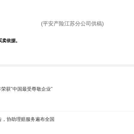
。
(
平
安产险江苏分公司供稿)
买卖依据。
荣获"中国最受尊敬企业"
报告，协助理赔服务遍布全国