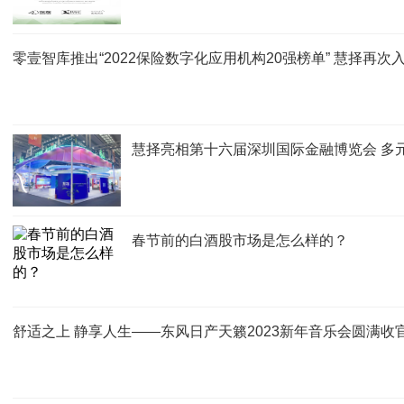
零壹智库推出“2022保险数字化应用机构20强榜单” 慧择再次
慧择亮相第十六届深圳国际金融博览会 多
春节前的白酒股市场是怎么样的？
舒适之上 静享人生——东风日产天籁2023新年音乐会圆满收