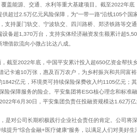
覆盖能源、交通、水利等重大基建项目。截至2022年底
供超过2.5万亿元风险保障，为"
一带
一路
"沿线105个
国
4亿，支持厦门轨交、宁波轨交、四川路桥、郑济铁路等交
设备超1,370万
台
，支持实体经济融资发生额累计超5,5
新增借款流向小
微
占比达八成。
，截至2022年底，
中国
平
安累计投入超650亿资金帮扶
借记卡逾10万张，惠及百万农户，为
乡村振兴
和共同富裕
1842亿元，环境类可持续保险保费收入约1105亿元；
汇保险保障服务的险企。
平
安集团将ESG核心理念和标准融
22年6月30日，
平
安集团负责任投融资规模达1.62万
称号，是对公司长期积极践行企业社会责任的肯定。公司将
续提升"综合
金融
+医疗健康"服务，以满足人们对美好生