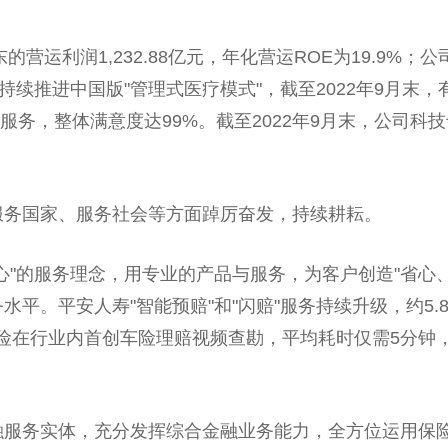
的营运利润1,232.88亿元，年化营运ROE为19.9
，持续推进
中国
版"管理式医疗模式"，截至2022年9月末，有
服务，整体满意度达99%。截至2022年9月末，公司科技专
服务
国家
、服务社会等方面踔厉奋发，持续耕耘。
心"的服务理念，用专业的产品与服务，为客户创造"省心、
务水
平
。
平
安人寿"智能预赔"和"闪赔"服务持续升级，约5.
险在行业内首创车险理赔视频查勘，
平
均耗时仅需5分钟，
融
服务实体，充分发挥综合
金融
业务能力，全方位运用保