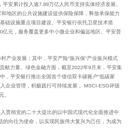
，
平
安累计投入逾7.89万亿
人民
币
支持实体经济发展。
家
和地区的公共设施建设提供保险保障，释放承保能力
通基础设施重点项目建设。
平
安银行依托卫星技术搭
00亿元，服务覆盖更多中小
微
企业和偏远地区。
平
安普
乡村产业发展；其中，
平
安产险"振兴保"产业振兴模式
贡献力量。绿色
金融
方面，截至2022年9月末，
平
安集
其中，
平
安银行推出全国首个借信双卡碳账户"低碳家
入企业管理，积极践行可持续发展， MSCI-ESG评级
亿元。
深入
贯彻
党的
二十
大
提出
的以
中国
式现代化全面推进中
活的向往为
使命
，以实现民族伟大复兴为己任，为成为